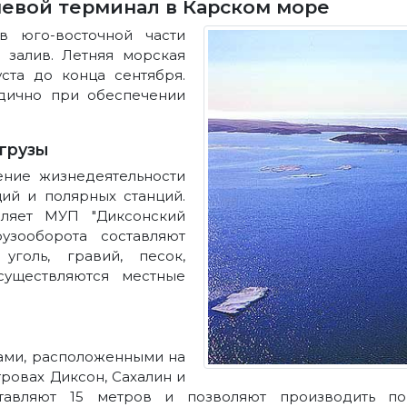
чевой терминал в Карском море
 юго-восточной части
 залив. Летняя морская
ста до конца сентября.
дично при обеспечении
грузы
ение жизнедеятельности
ций и полярных станций.
вляет МУП "Диксонский
узооборота составляют
уголь, гравий, песок,
существляются местные
лами, расположенными на
тровах Диксон, Сахалин и
тавляют 15 метров и позволяют производить по