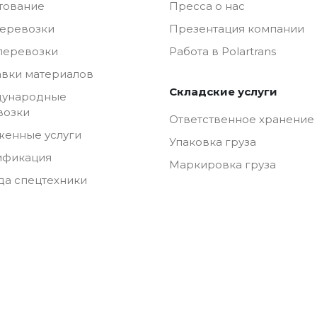
тование
Пресса о нас
перевозки
Презентация компании
перевозки
Работа в Polartrans
авки материалов
Складские услуги
ународные
возки
Ответственное хранение
женные услуги
Упаковка груза
ификация
Маркировка груза
да спецтехники
нс».