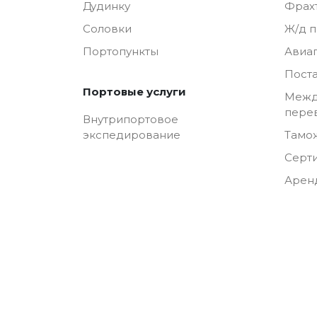
Дудинку
Фрах
Соловки
Ж/д 
Портопункты
Авиа
Пост
Портовые услуги
Межд
пере
Внутрипортовое
Тамо
экспедирование
Серт
Арен
© 2026 Транспортная компания ООО «Полар Тра