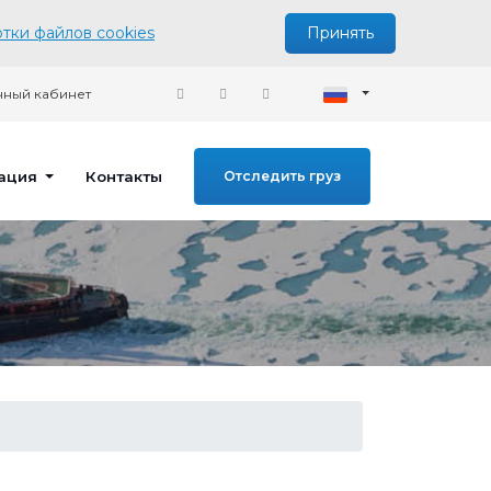
тки файлов cookies
Принять
ный кабинет
ация
Контакты
Отследить груз