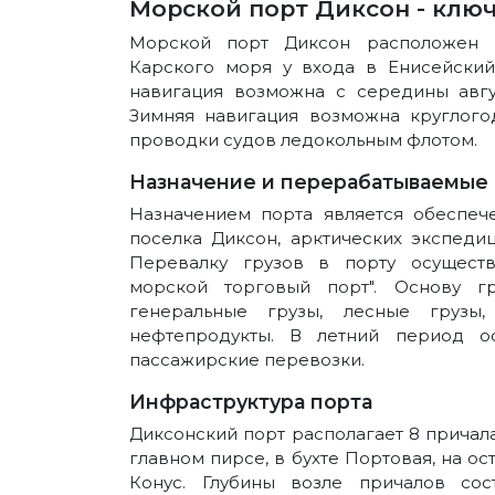
Морской порт Диксон - клю
Морской порт Диксон расположен в
Карского моря у входа в Енисейский
навигация возможна с середины авгу
Зимняя навигация возможна круглого
проводки судов ледокольным флотом.
Назначение и перерабатываемые 
Назначением порта является обеспеч
поселка Диксон, арктических экспеди
Перевалку грузов в порту осущест
морской торговый порт". Основу гр
генеральные грузы, лесные грузы, 
нефтепродукты. В летний период о
пассажирские перевозки.
Инфраструктура порта
Диксонский порт располагает 8 прича
главном пирсе, в бухте Портовая, на ос
Конус. Глубины возле причалов сос