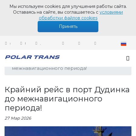
Мы используем cookies для улучшения работы сайта.
Оставаясь на сайте, вы соглашаетесь с
условиями
обработки файлов cookies
Принять
sales@polartrans.ru
8 800 100 87 64
Личный кабинет
Новости
Крайний рейс в порт Дудинка до
межнавигационного периода!
Крайний рейс в порт Дудинка
до межнавигационного
периода!
27 Мар 2026