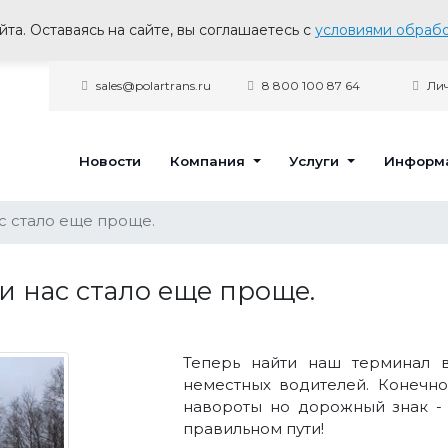
та. Оставаясь на сайте, вы соглашаетесь с
условиями обрабо
sales@polartrans.ru
8 800 100 87 64
Лич
Новости
Компания
Услуги
Информ
с стало еще проще.
и нас стало еще проще.
Теперь найти наш терминал 
неместных водителей. Конечно
навороты но дорожный знак - 
правильном пути!