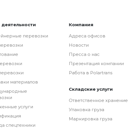
 деятельности
Компания
ейнерные перевозки
Адреса офисов
перевозки
Новости
тование
Пресса о нас
перевозки
Презентация компании
перевозки
Работа в Polartrans
авки материалов
Складские услуги
ународные
возки
Ответственное хранение
женные услуги
Упаковка груза
ификация
Маркировка груза
да спецтехники