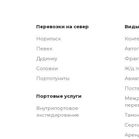
Перевозки на север
Виды
Норильск
Конт
Певек
Авто
Дудинку
Фрах
Соловки
Ж/д 
Портопункты
Авиа
Пост
Портовые услуги
Межд
пере
Внутрипортовое
Тамо
экспедирование
Серт
Арен