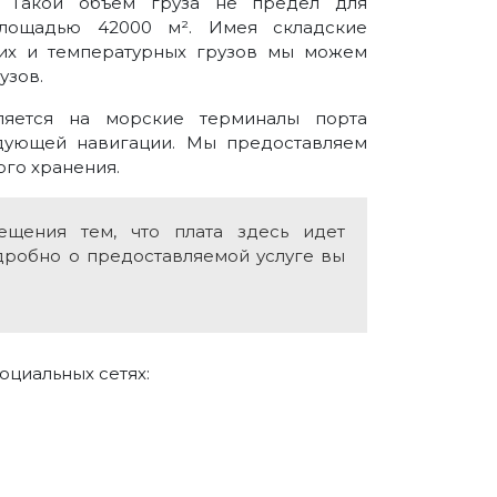
. Такой объём груза не предел для
лощадью 42000 м². Имея складские
их и температурных грузов мы можем
узов.
ляется на морские терминалы порта
дующей навигации. Мы предоставляем
ого хранения.
ещения тем, что плата здесь идет
дробно о предоставляемой услуге вы
оциальных сетях: