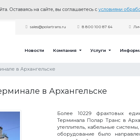
та. Оставаясь на сайте, вы соглашаетесь с
условиями обрабо
sales@polartrans.ru
8 800 100 87 64
Лич
Новости
Компания
Услуги
Информ
минале в Архангельске
терминале в Архангельске
Более 10229 фрахтовых еди
Терминала Полар Транс в Арха
утеплитель, кабельные системы
оборудование было направле