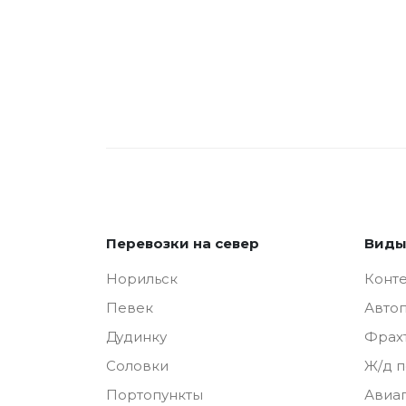
Перевозки на север
Виды
Норильск
Конт
Певек
Авто
Дудинку
Фрах
Соловки
Ж/д 
Портопункты
Авиа