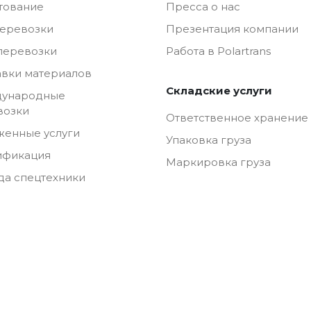
тование
Пресса о нас
перевозки
Презентация компании
перевозки
Работа в Polartrans
авки материалов
Складские услуги
ународные
возки
Ответственное хранение
женные услуги
Упаковка груза
ификация
Маркировка груза
да спецтехники
нс».