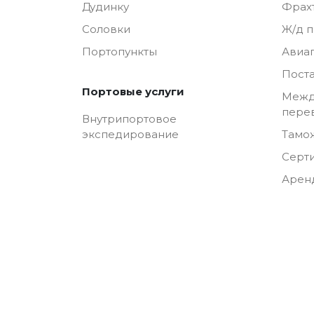
Дудинку
Фрах
Соловки
Ж/д 
Портопункты
Авиа
Пост
Портовые услуги
Межд
пере
Внутрипортовое
Тамо
экспедирование
Серт
Арен
© 2026 Транспортная компания ООО «Полар Тра