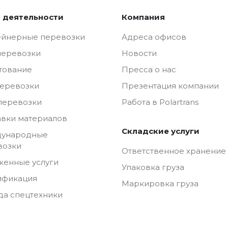
 деятельности
Компания
ейнерные перевозки
Адреса офисов
перевозки
Новости
тование
Пресса о нас
перевозки
Презентация компании
перевозки
Работа в Polartrans
авки материалов
Складские услуги
ународные
возки
Ответственное хранение
женные услуги
Упаковка груза
ификация
Маркировка груза
да спецтехники