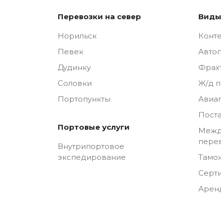
Перевозки на север
Виды
Норильск
Конт
Певек
Авто
Дудинку
Фрах
Соловки
Ж/д 
Портопункты
Авиа
Пост
Портовые услуги
Межд
пере
Внутрипортовое
Тамо
экспедирование
Серт
Арен