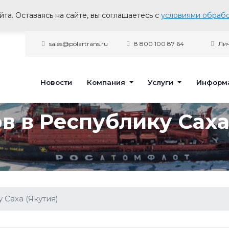
та. Оставаясь на сайте, вы соглашаетесь с
условиями обрабо
sales@polartrans.ru
8 800 100 87 64
Лич
Новости
Компания
Услуги
Информ
в в Республику Саха
 Саха (Якутия)