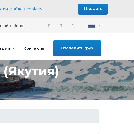
тки файлов cookies
Принять
ный кабинет
ация
Контакты
Отследить груз
 (Якутия)