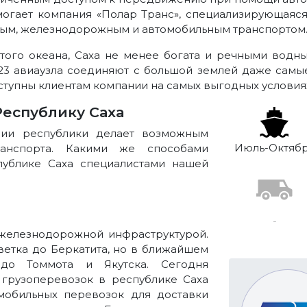
огает компания «Полар Транс», специализирующаяся
ным, железнодорожным и автомобильным транспортом
го океана, Саха не менее богата и речными водны
23 авиаузла соединяют с большой землей даже самы
ступны клиентам компании на самых выгодных условия
Республику Саха
ории республики делает возможным
Июль-Октяб
ранспорта. Какими же способами
публике Саха специалистами нашей
-
 железнодорожной инфраструктурой.
ветка до Беркатита, но в ближайшем
до Томмота и Якутска. Сегодня
 грузоперевозок в республике Саха
мобильных перевозок для доставки