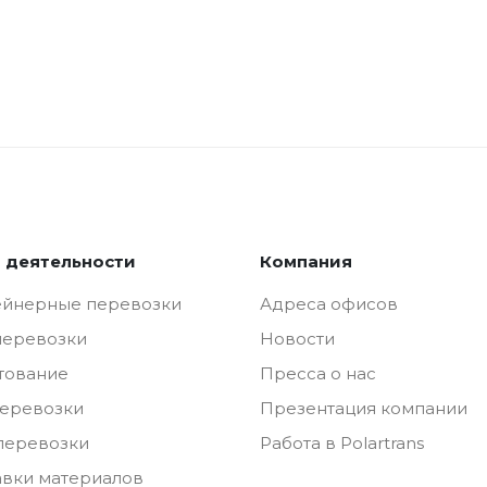
 деятельности
Компания
ейнерные перевозки
Адреса офисов
перевозки
Новости
тование
Пресса о нас
перевозки
Презентация компании
перевозки
Работа в Polartrans
авки материалов