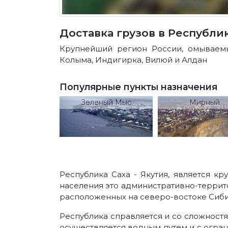
Доставка грузов в Республик
Крупнейший регион России, омываем
Колыма, Индигирка, Вилюй и Алдан
Популярные пункты назначения
Зеленый Мыс
Мирный
Республика Саха - Якутия, является 
населения это административно-террит
расположенных на северо-востоке Сибир
Республика справляется и со сложностя
осуществляется водным путем и с огра