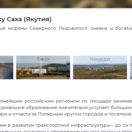
у Саха (Якутия)
ый морями Северного Ледовитого океана и богаты
Тикси
Чокурдах
крупнейшим российским регионом по площади занимае
ориальное образование значительно уступает большинс
и и отчасти за Полярным кругом городов и поселков э
ми в развитии транспортной инфраструктуры - до си 
ниченным доступом к передвижению при помощи автом