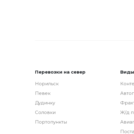
Перевозки на север
Виды
Норильск
Конт
Певек
Авто
Дудинку
Фрах
Соловки
Ж/д 
Портопункты
Авиа
Пост