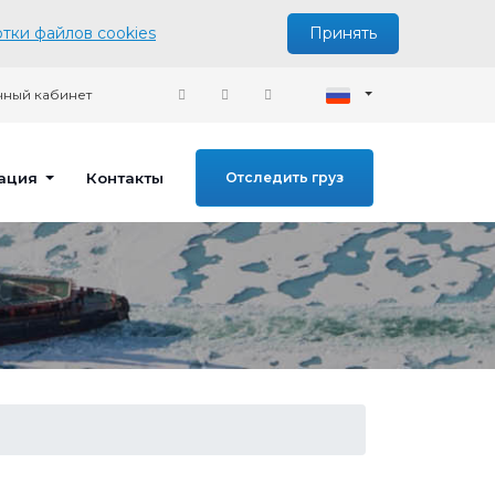
тки файлов cookies
Принять
ный кабинет
ация
Контакты
Отследить груз