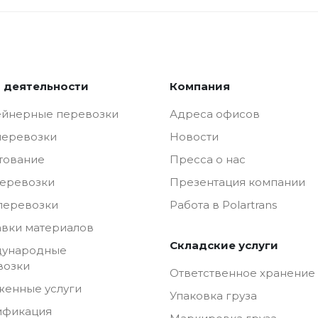
 деятельности
Компания
ейнерные перевозки
Адреса офисов
перевозки
Новости
тование
Пресса о нас
перевозки
Презентация компании
перевозки
Работа в Polartrans
авки материалов
Складские услуги
ународные
возки
Ответственное хранение
женные услуги
Упаковка груза
ификация