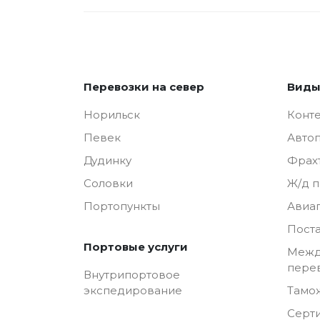
Перевозки на север
Виды
Норильск
Конт
Певек
Авто
Дудинку
Фрах
Соловки
Ж/д 
Портопункты
Авиа
Пост
Портовые услуги
Межд
пере
Внутрипортовое
Тамо
экспедирование
Серт