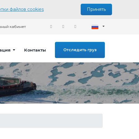
тки файлов cookies
Принять
ный кабинет
ация
Контакты
Отследить груз